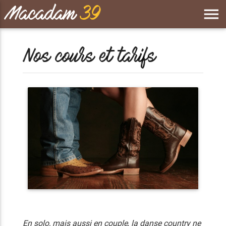
Macadam
39
menu
Nos cours et tarifs
En solo, mais a
ussi en c
ouple
,
la danse country ne