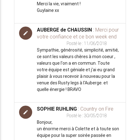
Merci la vie, vraiment !
Guylaine xx
AUBERGE de CHAUSSIN
:
Merci pour
edit
votre confiance et ce bon week end
Posté le : 11/06/2018
Sympathie, générosité, simplicité, amitié,
ce sont les valeurs chères à mon coeur ,
valeurs que l'on a en commun. Toute
votre équipe est géniale et j'ai eu grand
plaisir à vous recevoir à nouveau pour la
venue des Rusty legs à l'Auberge. et
quelle énergie ! BRAVO
SOPHIE RUHLING
:
Country on Fire
edit
Posté le : 30/05/2018
Bonjour,
un énorme merci à Colette et à toute son
équipe pour la super soirée passée en