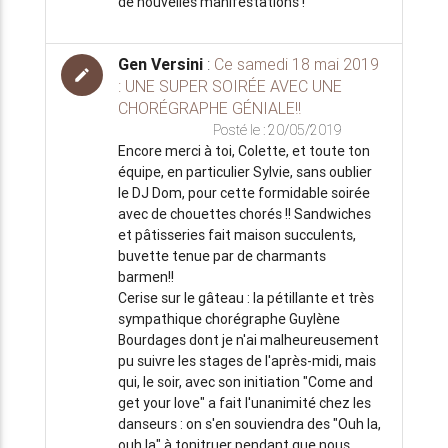
de nouvelles manifestations !
Gen Versini
:
Ce samedi 18 mai 2019
edit
: UNE SUPER SOIRÉE AVEC UNE
CHORÉGRAPHE GÉNIALE!!
Posté le : 20/05/2019
Encore merci à toi, Colette, et toute ton
équipe, en particulier Sylvie, sans oublier
le DJ Dom, pour cette formidable soirée
avec de chouettes chorés !! Sandwiches
et pâtisseries fait maison succulents,
buvette tenue par de charmants
barmen!!
Cerise sur le gâteau : la pétillante et très
sympathique chorégraphe Guylène
Bourdages dont je n'ai malheureusement
pu suivre les stages de l'après-midi, mais
qui, le soir, avec son initiation "Come and
get your love" a fait l'unanimité chez les
danseurs : on s'en souviendra des "Ouh la,
ouh la" à tonitruer pendant que nous