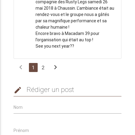
compagnie des Rusty Legs samedi 26
mai 2018 à Chaussin. L’ambiance était au
rendez-vous et le groupe nous a gâtés
par sa magnifique performance et sa
chaleur humaine !
Encore bravo à Macadam 39 pour
l’organisation qui était au top !
See you next year??
chevron_left
chevron_right
1
2
Rédiger un post
edit
Nom
Prénom