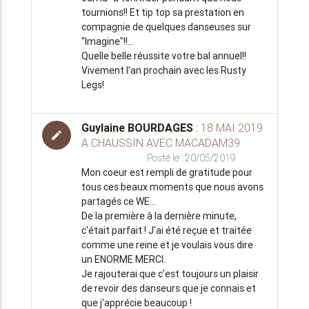
tournions!! Et tip top sa prestation en
compagnie de quelques danseuses sur
"Imagine"!!...
Quelle belle réussite votre bal annuel!!
Vivement l'an prochain avec les Rusty
Legs!
Guylaine BOURDAGES
:
18 MAI 2019
edit
A CHAUSSIN AVEC MACADAM39
Posté le : 20/05/2019
Mon coeur est rempli de gratitude pour
tous ces beaux moments que nous avons
partagés ce WE...
De la première à la dernière minute,
c'était parfait ! J'ai été reçue et traitée
comme une reine et je voulais vous dire
un ENORME MERCI.
Je rajouterai que c'est toujours un plaisir
de revoir des danseurs que je connais et
que j'apprécie beaucoup !