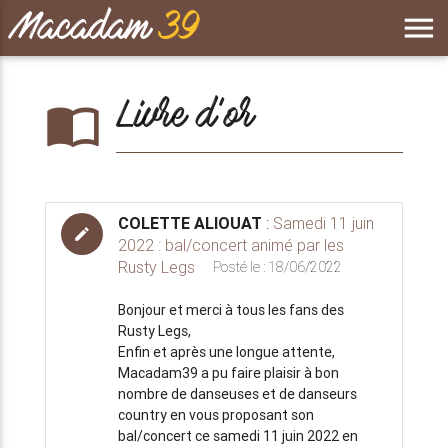
Macadam
39
menu
Livre d'or
import_contacts
COLETTE ALIOUAT
:
Samedi 11 juin
edit
2022 : bal/concert animé par les
Rusty Legs
Posté le : 18/06/2022
Bonjour et merci à tous les fans des
Rusty Legs,
Enfin et après une longue attente,
Macadam39 a pu faire plaisir à bon
nombre de danseuses et de danseurs
country en vous proposant son
bal/concert ce samedi 11 juin 2022 en