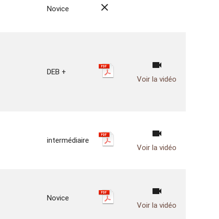
close
Novice
videocam
DEB +
Voir la vidéo
videocam
intermédiaire
Voir la vidéo
videocam
Novice
Voir la vidéo