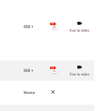
videocam
DEB +
Voir la vidéo
videocam
DEB +
Voir la vidéo
close
Novice