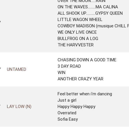
OVER THE MOON......RAIN
ON THE WAVES.........MA CALINA
ALL SHOOK UP...........GYPSY QUEEN
LITTLE WAGON WHEEL
7
COWBOY MADISON (musique CHILL 
WE ONLY LIVE ONCE
BULLFROG ON A LOG
THE HARVVESTER
CHASING DOWN A GOOD TIME
3 DAY ROAD
7
UNTAMED
WIN
ANOTHER CRAZY YEAR
Feel better when i'm dancing
Just a girl
7
LAY LOW (N)
Happy Happy Happy
Overrated
Sofia Easy