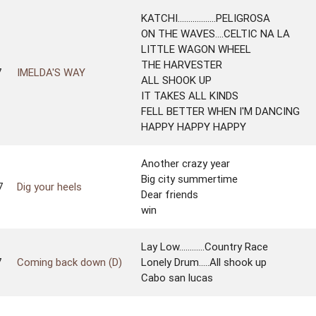
KATCHI..................PELIGROSA
ON THE WAVES....CELTIC NA LA
LITTLE WAGON WHEEL
THE HARVESTER
7
IMELDA'S WAY
ALL SHOOK UP
IT TAKES ALL KINDS
FELL BETTER WHEN I'M DANCING
HAPPY HAPPY HAPPY
Another crazy year
Big city summertime
7
Dig your heels
Dear friends
win
Lay Low............Country Race
7
Coming back down (D)
Lonely Drum.....All shook up
Cabo san lucas