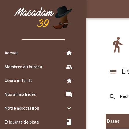
directions_walk
home
Accueil
people
Membres du bureau
Li
list
star
Cours et tarifs
forum
Nos animatrices
search
Rech
keyboard_arrow_down
Notre association
Dates
book
Etiquette de piste