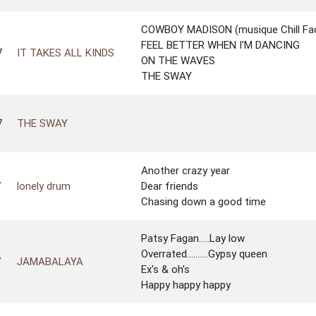
COWBOY MADISON (musique Chill Fac
FEEL BETTER WHEN I'M DANCING
7
IT TAKES ALL KINDS
ON THE WAVES
THE SWAY
7
THE SWAY
Another crazy year
7
lonely drum
Dear friends
Chasing down a good time
Patsy Fagan.....Lay low
Overrated..........Gypsy queen
7
JAMABALAYA
Ex's & oh's
Happy happy happy