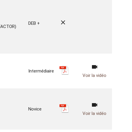
close
DEB +
FACTOR)
videocam
Intermédiaire
Voir la vidéo
videocam
Novice
Voir la vidéo