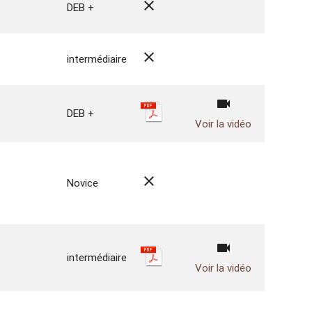
close
DEB +
close
intermédiaire
videocam
DEB +
Voir la vidéo
close
Novice
videocam
intermédiaire
Voir la vidéo