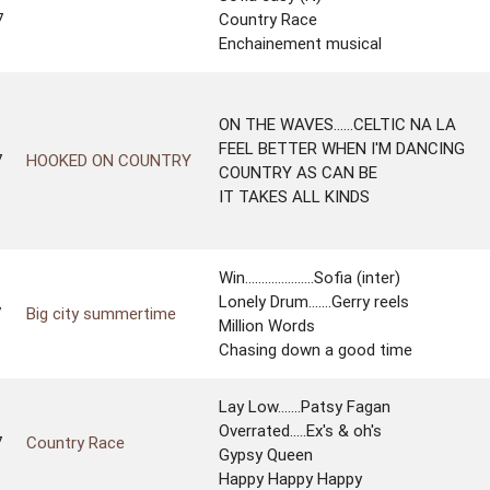
7
Country Race
Enchainement musical
ON THE WAVES......CELTIC NA LA
FEEL BETTER WHEN I'M DANCING
7
HOOKED ON COUNTRY
COUNTRY AS CAN BE
IT TAKES ALL KINDS
Win.....................Sofia (inter)
Lonely Drum.......Gerry reels
7
Big city summertime
Million Words
Chasing down a good time
Lay Low.......Patsy Fagan
Overrated.....Ex's & oh's
7
Country Race
Gypsy Queen
Happy Happy Happy