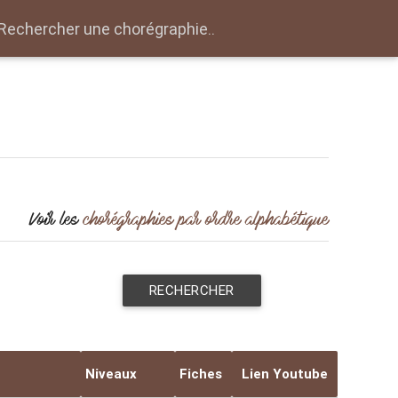
close
Voir les
chorégraphies par ordre alphabétique
RECHERCHER
Niveaux
Fiches
Lien Youtube