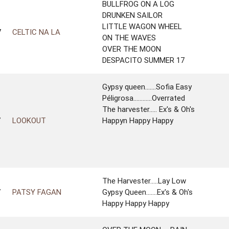
BULLFROG ON A LOG
DRUNKEN SAILOR
LITTLE WAGON WHEEL
7
CELTIC NA LA
ON THE WAVES
OVER THE MOON
DESPACITO SUMMER 17
Gypsy queen.......Sofia Easy
Péligrosa............Overrated
The harvester..... Ex's & Oh's
7
LOOKOUT
Happyn Happy Happy
The Harvester.....Lay Low
7
PATSY FAGAN
Gypsy Queen.......Ex's & Oh's
Happy Happy Happy