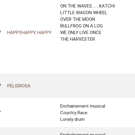
ON THE WAVES........KATCHI
LITTLE WAGON WHEEL
OVER THE MOON
BULLFROG ON A LOG
7
HAPPY,HAPPY, HAPPY
WE ONLY LIVE ONCE
THE HARVESTER
7
PELIGROSA
Enchainement musical
7
Country Race
Lonely drum
Enchaînement musical