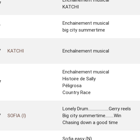
7
KATCHI
Enchainement musical
7
big city summertime
7
KATCHI
Enchaînement musical
Enchaînement musical
Histoire de Sally
7
Péligrosa
Country Race
Lonely Drum......................Gerry reels
7
SOFIA (I)
Big city summertime.........Win
Chasing down a good time
Sofia easy (N)