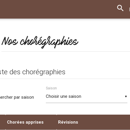
search
Nos chorégraphies
ste des chorégraphies
Saison
ercher par saison
▼
Chorées apprises
Révisions