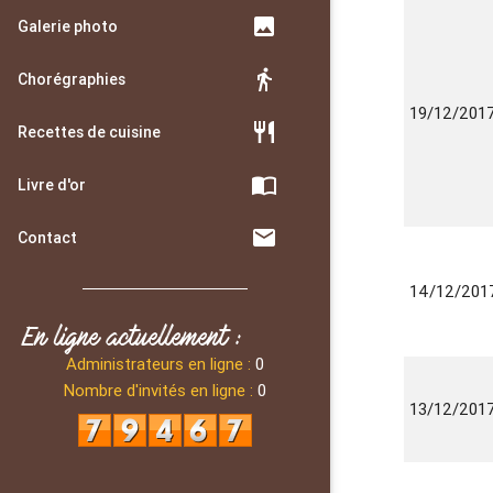
image
Galerie photo
directions_walk
Chorégraphies
19/12/201
restaurant
Recettes de cuisine
import_contacts
Livre d'or
email
Contact
14/12/201
En ligne actuellement :
Administrateurs en ligne :
0
Nombre d'invités en ligne :
0
13/12/201